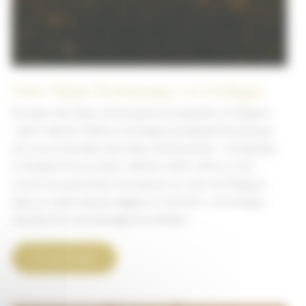
Votre Séjour Romantique en Dordogne
Domaine des Hauts de Rouquette Escapades en Périgord
: Saint-Valentin 2026 en Dordogne Escapade Romantique
de Luxe au Domaine des Hauts de Rouquette – Escapades
en Périgord Pour la Saint-Valentin 2026, offrez à votre
moitié une parenthèse d’exception au cœur du Périgord,
dans un cadre naturel, élégant et intimiste. La Dordogne,
réputée pour ses paysages bucoliques,
Votre
En savoir plus
Séjour
Romantique
en
Dordogne