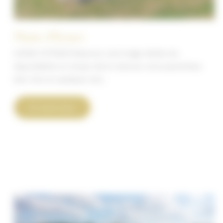
Plaisir d’Eymet
LODGE 5 ÉTOILES Réservez votre lodge Vérifiez les
disponibilités en temps réel et réservez votre parenthèse
bien-être en quelques clics.
Plaisir
En savoir plus
d’Eymet