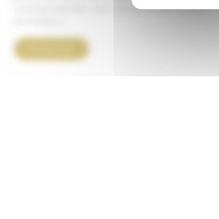
touristiques régionales. L’essor de l’œnotourisme, en France
et à l’étranger, a
Visiter
En savoir plus
la
route
des
vins