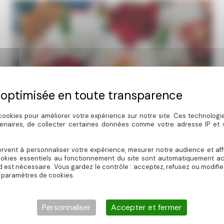
cookies pour améliorer votre expérience sur notre site. Ces technolog
tenaires, de collecter certaines données comme votre adresse IP et
Un séjour romantique et inoubliable pour
rvent à personnaliser votre expérience, mesurer notre audience et aff
ookies essentiels au fonctionnement du site sont automatiquement act
la St-Valentin
d est nécessaire. Vous gardez le contrôle : acceptez, refusez ou modifi
 paramètres de cookies.
Découvrez nos logements insolites avec Spa, sauna et
hammam privatifs dans le Périgord Le Périgord, destination
Personnaliser
Accepter et fermer
idéale pour un séjour romantique à deux, vous ouvre ses
portes avec Escapades en Périgord. Pour la Saint-Valentin