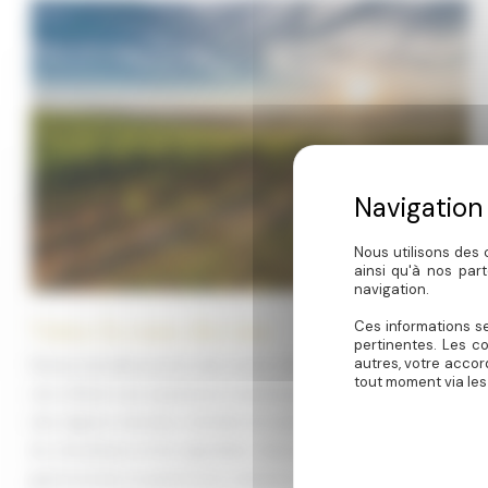
Nous utilisons des 
ainsi qu'à nos par
navigation.
Visiter la route des vins
Ces informations se
pertinentes. Les c
autres, votre accor
Partez à la découverte des routes des vins Les routes des
tout moment via les
vins offrent une expérience touristique immersive au cœur
des régions viticoles, mettant en avant non seulement le vin,
les viticulteurs et les vignobles, mais également la
gastronomie, le patrimoine culturel et d’autres attractions