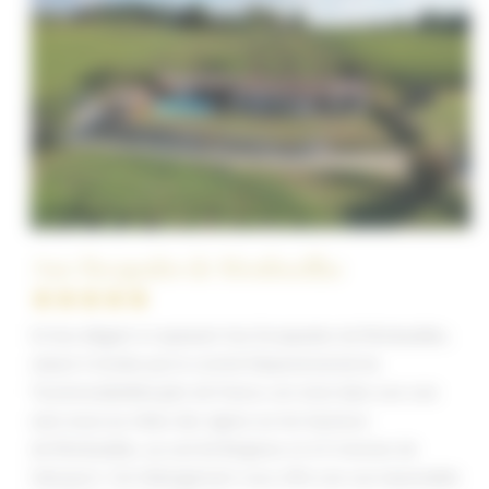
Aux Escapades de Monbazillac
★★★★★
Un lieu élégant et apaisant Aux Escapades de Monbazillac,
classé 4 étoiles par le comité Départemental du
Tourisme,labellisé gîte de France, est situé dans une voie
sans issue au milieu des vignes sur les hauteurs
de Monbazillac, au sud de Bergerac et à 5 minutes de
l’aéroport. Cet hébergement vous offre une vue imprenable