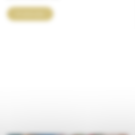
Zoom
En savoir plus
sur
nos
logements
insolites
avec
piscine
et
spa
privatifs
en
Dordogne