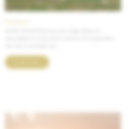
L’annexe
LODGE 5 ÉTOILES Réservez votre lodge Vérifiez les
disponibilités en temps réel et réservez votre parenthèse
bien-être en quelques clics.
L’annexe
En savoir plus