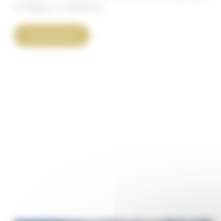
sur Bergerac, la capitale du
Aux
En savoir plus
Escapades
de
Monbazillac
★★★★★