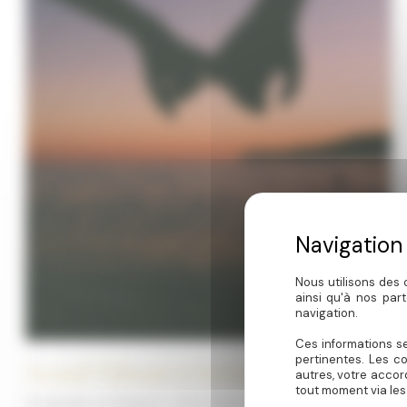
Nous utilisons des 
ainsi qu'à nos par
navigation.
Ces informations se
pertinentes. Les c
Accueil Tolérant et Inclusif en Périgord
autres, votre accor
tout moment via les
Escapades en Périgord : Votre Havre de Paix LGBTQ+ Friendly