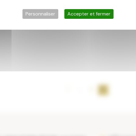
Personnaliser
Accepter et fermer
1
…
5
6