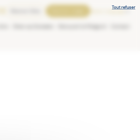
Tout refuser
Réserver Gîtes
Réserver Lodges
Select Language
▼
être
Dîner au Domaine
Découvrir le Périgord
Contact