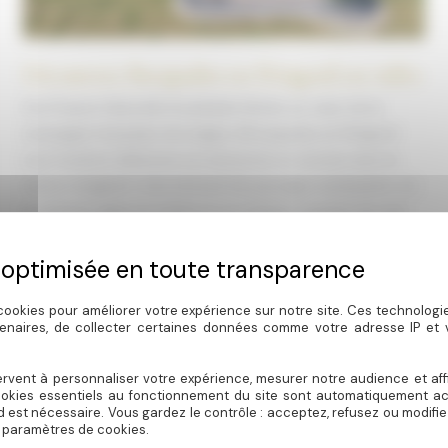
Découvrez Escapades en Périgord en vidéo
Une Évasion Naturelle Inoubliable Nichés au cœur de la
campagne française, les lodges d’Escapades en Périgord
sont l’endroit idéal pour se ressourcer et renouer avec la
nature. Imaginez-vous entouré de paysages verdoyants, où
la sérénité règne en maître et où chaque moment est une
invitation à la détente. Que vous cherchiez à échapper au
stress
cookies pour améliorer votre expérience sur notre site. Ces technolog
Découvrez
En savoir plus
tenaires, de collecter certaines données comme votre adresse IP et
Escapades
en
Périgord
en
rvent à personnaliser votre expérience, mesurer notre audience et aff
vidéo
ookies essentiels au fonctionnement du site sont automatiquement act
d est nécessaire. Vous gardez le contrôle : acceptez, refusez ou modifi
 paramètres de cookies.