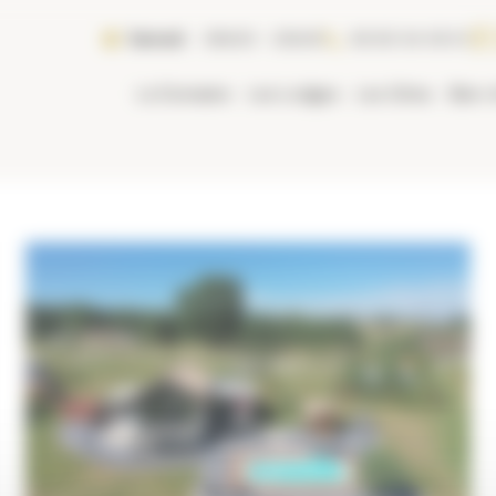
Samedi
08h00 - 20h00
06 80 04 09 31
Le Domaine
Les Lodges
Les Gîtes
Bien-