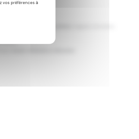
ez vos préférences à
r des
photos de couple en extérieur
, baignées de lumière
 finesse.
chaque
instant d’intimité et d’émotion
.