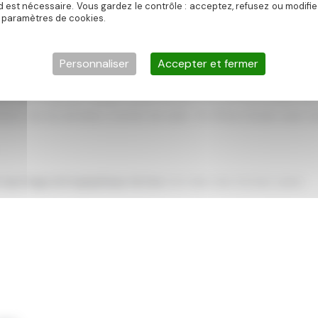
d est nécessaire. Vous gardez le contrôle : acceptez, refusez ou modifi
 paramètres de cookies.
les
ureux découvrent les paysages bucoliques du Périgord, parfaits pou
Personnaliser
Accepter et fermer
hammam et jacuzzi, chaque instant de bien-être est immortalisé avec
roir, vins du domaine, coucher de soleil… Pro Photo Studio saisit 
e reportage photographique de luxe
, livré dans des formats variés :