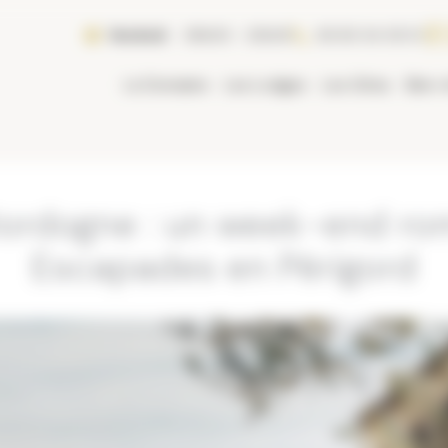
Vendredi
08h00 - 20h00
06 80 04 09 31
Le Domaine
Les Lodges
Les Gîtes
Bien-
ordogne : un week-end rom
Escapades en Périgord