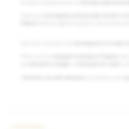
Un cadre exceptionnel pour un
shooting couple personna
Grâce à une
photographe professionnelle, discrète et à 
Périgord
révèle les regards, les gestes et les émotions dan
Vous rêvez, vous aussi, d’un
shooting photo en couple e
Offrez-vous une
escapade romantique en Périgord
, dan
une
demande en mariage
, un
anniversaire de couple
ou s
Contactez-nous dès maintenant
pour réserver votre
re
←
Article précédent