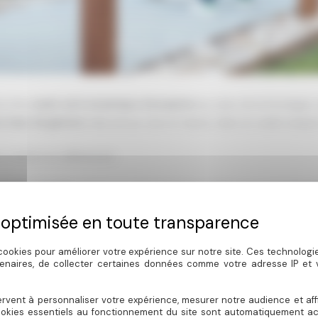
rs d’un
week-end romantique d’exception
au cœur de la Dordogne, 
to haut de gamme
mêle amour, luxe et nature, dans un cadre unique
e, confort et raffinement
lodges 5 étoiles
offrent un cadre intimiste, parfait pour une
escapa
u moindre détail.
Pro Photo Studio
capture discrètement chaque mo
cookies pour améliorer votre expérience sur notre site. Ces technolog
tenaires, de collecter certaines données comme votre adresse IP et
ttend Madame : un bouquet de fleurs fraîches signé DanyFlor et un 
rvent à personnaliser votre expérience, mesurer notre audience et aff
ogne.
ookies essentiels au fonctionnement du site sont automatiquement act