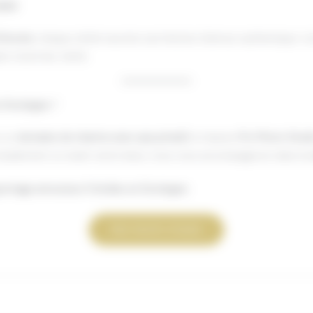
lisé
l’écoute
, chaque cliché raconte une histoire d’amour authentique. Lo
s toute leur vérité.
n Dordogne
?
s un
domaine de charme avec spa privatif
, et laissez
Pro Photo Stud
implement un week-end à deux, nous vous accompagnons dans la
portage amoureux 5 étoiles en Dordogne
.
PRO PHOTO STUDIO