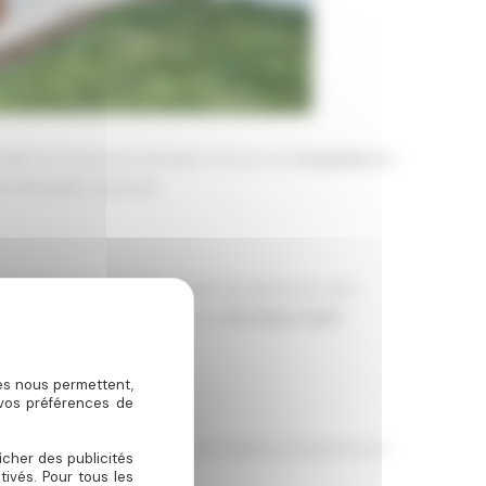
dans le somptueux domaine viticole des
Escapades en
 en Nouvelle-Aquitaine.
de amoureuse
. Dès leur arrivée, les amoureux sont
ment, donnant naissance à un
shooting couple
ies nous permettent,
 vos préférences de
mot doux. Ce type d’attention sublime l’expérience et
icher des publicités
ivés. Pour tous les