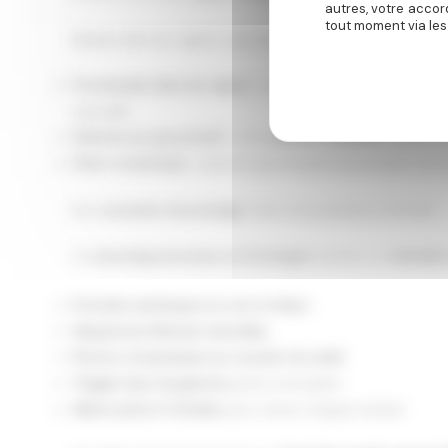
autres, votre accor
tout moment via les
Balade dans les vignes, spa, jacuzzi et dîner sous les étoi
Promenade dans les vignes
: main dans la main, les amo
naturelle.
Détente au spa privatif
: entre
piscine chauffée
, sauna, 
Dîner romantique
: planche gourmande de produits du ter
Des
souvenirs de prestige
, livrés sous plusieurs formats
Ce
shooting amoureux en Dordogne
devient un
véritabl
Portraits artistiques en noir et blanc
Séquences lifestyle naturelles
Photos romantiques au coucher du soleil
Tirages haut de gamme
prêts à encadrer
Album photo 5 étoiles
pour revivre chaque instant