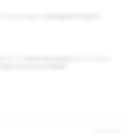
in des poses figées, ce
reportage photo couple en
io
créer vos
souvenirs haut de gamme
. Que ce soit pour
création de moments inoubliables
.
Article suivant
→