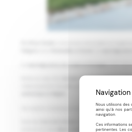
Pro Photo Studio
a récemment immortalisé un couple lo
Périgord
, entre
Monbazillac et Eymet
. Ce
reportage pho
Un
reportage photo de couple en Dordogne
, entre natur
Nichés au cœur d’un
domaine viticole prestigieux
, les
éco
chaleureusement accueillis par le propriétaire, attentif a
authentique et élégant
.
Nous utilisons des 
Une surprise romantique et un cadre idyllique
ainsi qu'à nos par
navigation.
Dans leur
love room de luxe
, une
surprise personnalisée
a
Ces informations se
donne le ton d’un
séjour romantique sur mesure
en Dord
pertinentes. Les c