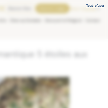
Tout refuser
Réserver Gîtes
Réserver Lodges
Select Language
▼
être
Dîner au Domaine
Découvrir le Périgord
Contact
antique 5 étoiles aux