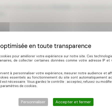
our aller vous balader autour de
Monbazillac
avec une autonomie de 
eac.
cookies pour améliorer votre expérience sur notre site. Ces technolog
tenaires, de collecter certaines données comme votre adresse IP et
location-de-gite-aux-escapades-de-montbazillac-a-
eymet-dans-le-perigord-10-
rvent à personnaliser votre expérience, mesurer notre audience et aff
ookies essentiels au fonctionnement du site sont automatiquement act
d est nécessaire. Vous gardez le contrôle : acceptez, refusez ou modifi
 paramètres de cookies.
Personnaliser
Accepter et fermer