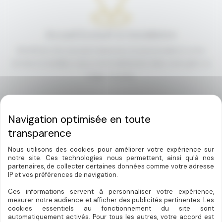
Accueil Exclusif et Installation
Bénéficiez d’un accueil chaleureux et personnalisé à votre
arrivée et installez-vous confortablement dans votre gîte ou
lodge 5 étoiles.
Nous utilisons des cookies pour améliorer votre expérience sur
notre site. Ces technologies nous permettent, ainsi qu'à nos
partenaires, de collecter certaines données comme votre adresse
IP et vos préférences de navigation.
Ce que disent nos clients
Ces informations servent à personnaliser votre expérience,
mesurer notre audience et afficher des publicités pertinentes. Les
cookies essentiels au fonctionnement du site sont
automatiquement activés. Pour tous les autres, votre accord est