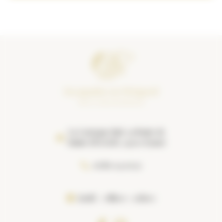
La Castagne Sud, 39 Route de
Sainte EULALIE, 24500 Eymet
06 80 04 09 31
Jeudi
08h00 - 20h00