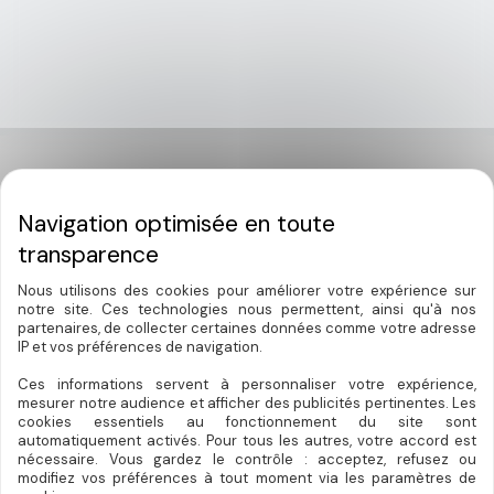
Ce que disent nos clients
Nous utilisons des cookies pour améliorer votre expérience sur
notre site. Ces technologies nous permettent, ainsi qu'à nos
partenaires, de collecter certaines données comme votre adresse
IP et vos préférences de navigation.
Ces informations servent à personnaliser votre expérience,
mesurer notre audience et afficher des publicités pertinentes. Les
Nos dernières articles
cookies essentiels au fonctionnement du site sont
automatiquement activés. Pour tous les autres, votre accord est
nécessaire. Vous gardez le contrôle : acceptez, refusez ou
modifiez vos préférences à tout moment via les paramètres de