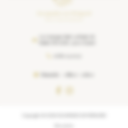
La Castagne Sud, 39 Route de
Sainte EULALIE, 24500 Eymet
06 80 04 09 31
Dimanche
08h00 - 20h00
Copyright © 2026 ESCAPADES EN PERIGORD
Nos actus