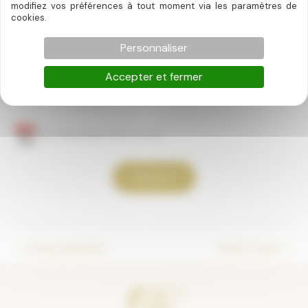
modifiez vos préférences à tout moment via les paramètres de
Menu : 40 € par personne – proposé en
cookies.
supplément de la nuitée – sur réservation.
Personnaliser
Accepter et fermer
Menu unique – 40 €
Sur réservation avec nuitée
Réservez
←
Article précédent
Article suivant
→