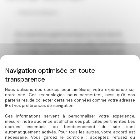
« Terroir et saveurs »
Une expérience gastronomique en toute liberté.
Nous proposons un menu servi dans l’intimité de
votre lodge, composé de trois entrées, trois plats
et trois desserts.
Parce que le plaisir de la table ne dépend pas de
l’heure, notre menu
Terroir & Saveurs
peut être
Nous utilisons des cookies pour améliorer votre expérience sur
dégusté
le soir comme le midi
.
notre site. Ces technologies nous permettent, ainsi qu'à nos
partenaires, de collecter certaines données comme votre adresse
IP et vos préférences de navigation.
Servi dans l’intimité de votre lodge, il se compose
Ces informations servent à personnaliser votre expérience,
de trois entrées, trois plats et trois desserts
mesurer notre audience et afficher des publicités pertinentes. Les
cookies essentiels au fonctionnement du site sont
inspirés des saveurs du Périgord.
automatiquement activés. Pour tous les autres, votre accord est
nécessaire. Vous gardez le contrôle : acceptez, refusez ou