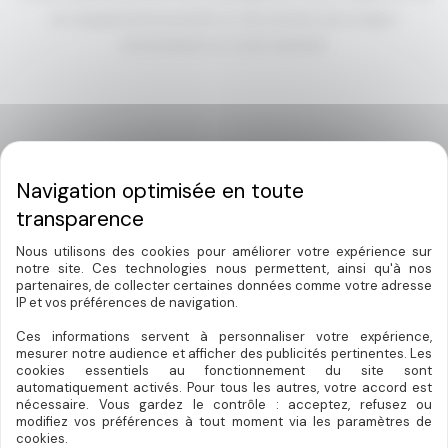
ses équipements privatifs et des attraits de la région
environnante en toute sérénité.
Nous utilisons des cookies pour améliorer votre expérience sur
notre site. Ces technologies nous permettent, ainsi qu'à nos
Ce que disent nos clients
partenaires, de collecter certaines données comme votre adresse
IP et vos préférences de navigation.
Ces informations servent à personnaliser votre expérience,
mesurer notre audience et afficher des publicités pertinentes. Les
cookies essentiels au fonctionnement du site sont
automatiquement activés. Pour tous les autres, votre accord est
nécessaire. Vous gardez le contrôle : acceptez, refusez ou
modifiez vos préférences à tout moment via les paramètres de
cookies.